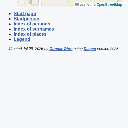
Leaflet
|
©
OpenStreetMap
Start page
Startperson
Index of persons
Index of surnames
Index of places
Legend
Created Jul 29, 2026 by
Gunnar Öhrn
using
Disgen
version 2025.