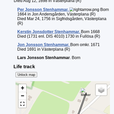
Died Aug 12, 1698 in Västerplana (R)
Per
Jonsson Stenhammar
.
Born
1664 in Jon Andersgården, Västerplana (R)
Died Mar 24, 1756 in Sigfridsgården, Västerplana
(R)
Kerstin
Jonsdotter Stenhammar
.
Born 1668
Died (1731 enl. DIS 4010) 1730 in Fullösa (R)
Jon
Jonsson Stenhammar
.
Born omkr. 1671
Died 1691 in Västerplana (R)
Lars
Jonsson Stenhammar
. Born
Life track
Unlock map
+
−