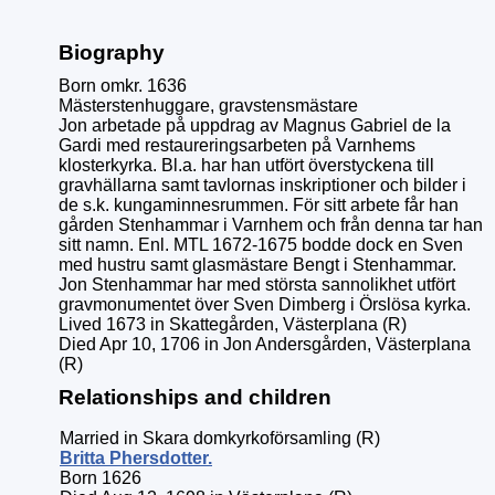
Biography
Born omkr. 1636
Mästerstenhuggare, gravstensmästare
Jon arbetade på uppdrag av Magnus Gabriel de la
Gardi med restaureringsarbeten på Varnhems
klosterkyrka. Bl.a. har han utfört överstyckena till
gravhällarna samt tavlornas inskriptioner och bilder i
de s.k. kungaminnesrummen. För sitt arbete får han
gården Stenhammar i Varnhem och från denna tar han
sitt namn. Enl. MTL 1672-1675 bodde dock en Sven
med hustru samt glasmästare Bengt i Stenhammar.
Jon Stenhammar har med största sannolikhet utfört
gravmonumentet över Sven Dimberg i Örslösa kyrka.
Lived 1673 in Skattegården, Västerplana (R)
Died Apr 10, 1706 in Jon Andersgården, Västerplana
(R)
Relationships and children
Married in Skara domkyrkoförsamling (R)
Britta
Phersdotter
.
Born 1626